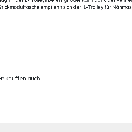
griff des L-Trolleys befestigt oder kann dank des verst
Stickmodultasche empfiehlt sich der L-Trolley für Nähmas
n kauften auch