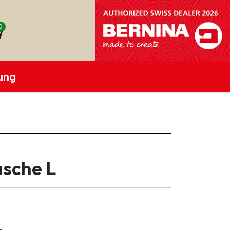
0
ung
asche L