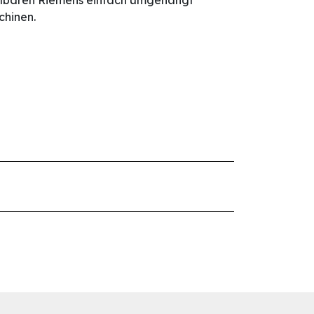
ellbaren Riemens einfach umgehängt
chinen.